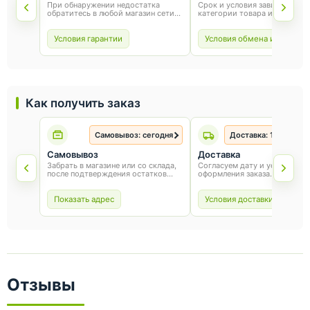
При обнаружении недостатка
Срок и условия зависят от
обратитесь в любой магазин сети
категории товара и способа
«Оникс». Условия гарантии зависят
покупки. Для обмена или воз
от товара и соблюдения правил
сохраните товарный вид, упа
эксплуатации.
и чек.
Условия гарантии
Условия обмена и возврат
Как получить заказ
Самовывоз: сегодня
Доставка: 1-3 рабоч
Самовывоз
Доставка
Забрать в магазине или со склада,
Согласуем дату и условия по
после подтверждения остатков
оформления заказа.
товара.
Показать адрес
Условия доставки
Отзывы