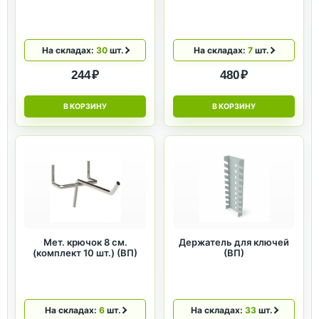
На складах:
30
шт.
На складах:
7
шт.
244 ₽
480 ₽
В КОРЗИНУ
В КОРЗИНУ
Мет. крючок 8 см.
Держатель для ключей
(комплект 10 шт.) (ВП)
(ВП)
На складах:
6
шт.
На складах:
33
шт.