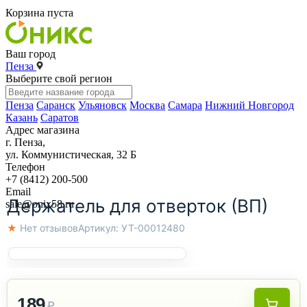
Корзина пуста
Ваш город
Пенза
Выберите свой регион
Пенза
Саранск
Ульяновск
Москва
Самара
Нижний Новгород
Казань
Саратов
Адрес магазина
г. Пенза,
ул. Коммунистическая, 32 Б
Телефон
+7 (8412) 200-500
Email
Держатель для отверток (ВП)
sale@onix58.ru
★ Нет отзывов
Артикул:
УТ-00012480
189
₽