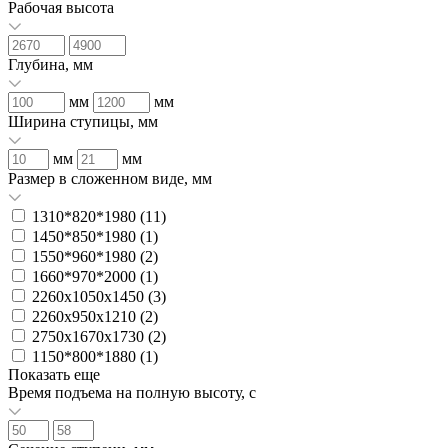
Рабочая высота
Глубина, мм
мм
мм
Ширина ступицы, мм
мм
мм
Размер в сложенном виде, мм
1310*820*1980 (
11
)
1450*850*1980 (
1
)
1550*960*1980 (
2
)
1660*970*2000 (
1
)
2260х1050х1450 (
3
)
2260х950х1210 (
2
)
2750х1670х1730 (
2
)
1150*800*1880 (
1
)
Показать еще
Время подъема на полную высоту, с