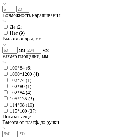
Возможность наращивания
Да (
2
)
Нет (
9
)
Высота опоры, мм
мм
мм
Размер площадки, мм
100*84 (
6
)
1000*1200 (
4
)
102*74 (
1
)
102*80 (
1
)
102*84 (
4
)
105*135 (
3
)
114*98 (
10
)
115*100 (
37
)
Показать еще
Высота от платф. до ручки