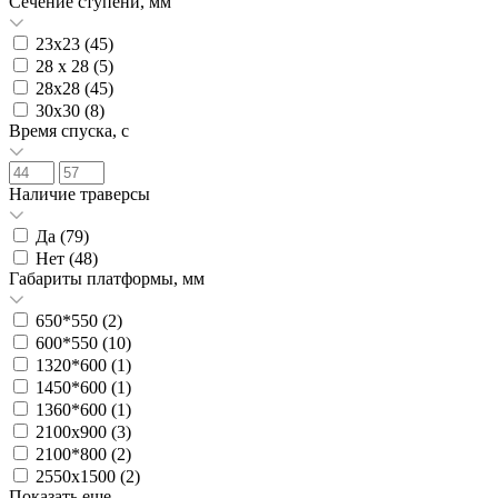
Сечение ступени, мм
23х23 (
45
)
28 х 28 (
5
)
28х28 (
45
)
30х30 (
8
)
Время спуска, с
Наличие траверсы
Да (
79
)
Нет (
48
)
Габариты платформы, мм
650*550 (
2
)
600*550 (
10
)
1320*600 (
1
)
1450*600 (
1
)
1360*600 (
1
)
2100х900 (
3
)
2100*800 (
2
)
2550х1500 (
2
)
Показать еще