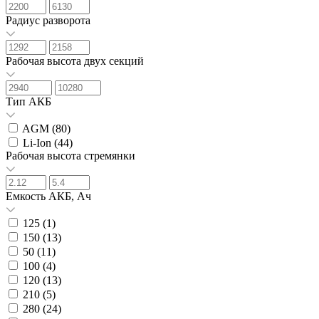
Радиус разворота
Рабочая высота двух секций
Тип АКБ
AGM (
80
)
Li-Ion (
44
)
Рабочая высота стремянки
Емкость АКБ, Ач
125 (
1
)
150 (
13
)
50 (
11
)
100 (
4
)
120 (
13
)
210 (
5
)
280 (
24
)