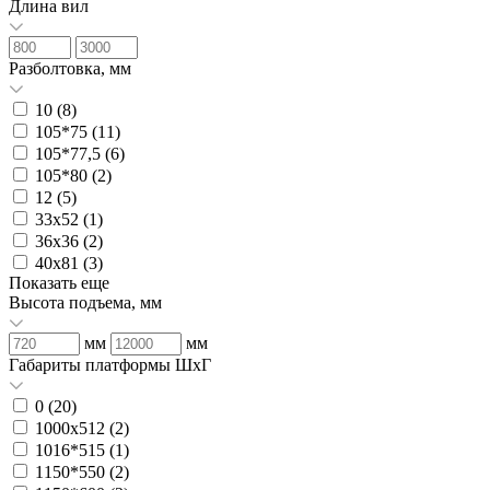
Длина вил
Разболтовка, мм
10 (
8
)
105*75 (
11
)
105*77,5 (
6
)
105*80 (
2
)
12 (
5
)
33х52 (
1
)
36х36 (
2
)
40х81 (
3
)
Показать еще
Высота подъема, мм
мм
мм
Габариты платформы ШxГ
0 (
20
)
1000х512 (
2
)
1016*515 (
1
)
1150*550 (
2
)