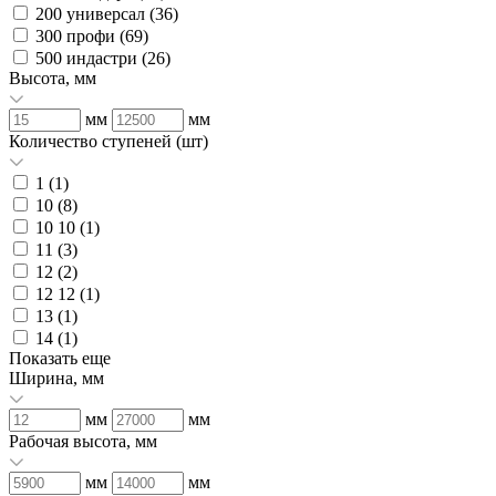
200 универсал (
36
)
300 профи (
69
)
500 индастри (
26
)
Высота, мм
мм
мм
Количество ступеней (шт)
1 (
1
)
10 (
8
)
10 10 (
1
)
11 (
3
)
12 (
2
)
12 12 (
1
)
13 (
1
)
14 (
1
)
Показать еще
Ширина, мм
мм
мм
Рабочая высота, мм
мм
мм