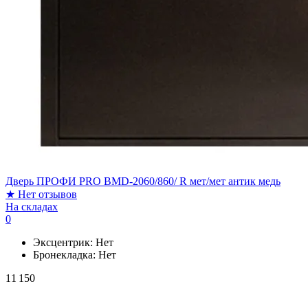
Дверь ПРОФИ PRO BMD-2060/860/ R мет/мет антик медь
★
Нет отзывов
На складах
0
Эксцентрик:
Нет
Бронекладка:
Нет
11 150