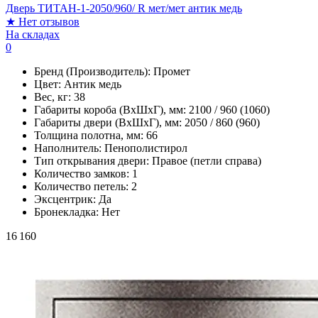
Дверь ТИТАН-1-2050/960/ R мет/мет антик медь
★
Нет отзывов
На складах
0
Бренд (Производитель):
Промет
Цвет:
Антик медь
Вес, кг:
38
Габариты короба (ВхШхГ), мм:
2100 / 960 (1060)
Габариты двери (ВхШхГ), мм:
2050 / 860 (960)
Толщина полотна, мм:
66
Наполнитель:
Пенополистирол
Тип открывания двери:
Правое (петли справа)
Количество замков:
1
Количество петель:
2
Эксцентрик:
Да
Бронекладка:
Нет
16 160