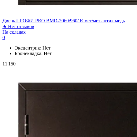
Дверь ПРОФИ PRO BMD-2060/960/ R мет/мет антик медь
★
Нет отзывов
На складах
0
Эксцентрик:
Нет
Бронекладка:
Нет
11 150