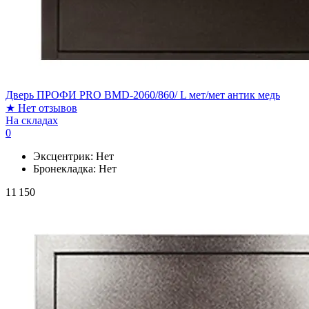
Дверь ПРОФИ PRO BMD-2060/860/ L мет/мет антик медь
★
Нет отзывов
На складах
0
Эксцентрик:
Нет
Бронекладка:
Нет
11 150