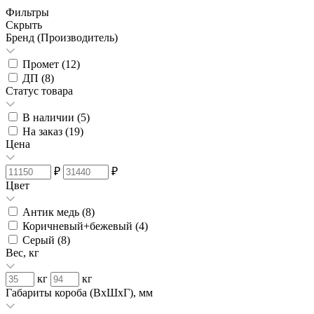
Фильтры
Скрыть
Бренд (Производитель)
Промет (
12
)
ДП (
8
)
Статус товара
В наличии (
5
)
На заказ (
19
)
Цена
₽
₽
Цвет
Антик медь (
8
)
Коричневый+бежевый (
4
)
Серый (
8
)
Вес, кг
кг
кг
Габариты короба (ВхШхГ), мм