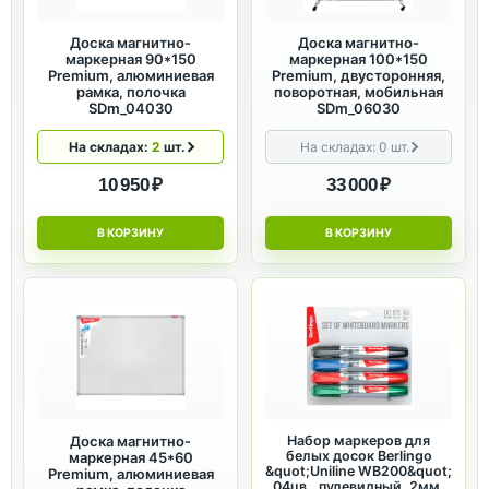
Доска магнитно-
Доска магнитно-
маркерная 90*150
маркерная 100*150
Premium, алюминиевая
Premium, двусторонняя,
рамка, полочка
поворотная, мобильная
SDm_04030
SDm_06030
На складах:
2
шт.
На складах:
0
шт.
10 950 ₽
33 000 ₽
В КОРЗИНУ
В КОРЗИНУ
Доска магнитно-
Набор маркеров для
белых досок Berlingo
маркерная 45*60
&quot;Uniline WB200&quot;
Premium, алюминиевая
04цв., пулевидный, 2мм,