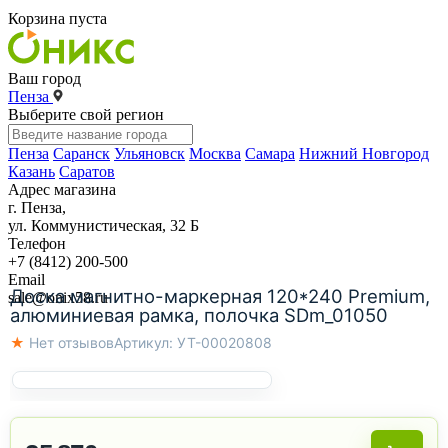
Корзина пуста
Ваш город
Пенза
Выберите свой регион
Пенза
Саранск
Ульяновск
Москва
Самара
Нижний Новгород
Казань
Саратов
Адрес магазина
г. Пенза,
ул. Коммунистическая, 32 Б
Телефон
+7 (8412) 200-500
Email
Доска магнитно-маркерная 120*240 Premium,
sale@onix58.ru
алюминиевая рамка, полочка SDm_01050
★ Нет отзывов
Артикул:
УТ-00020808