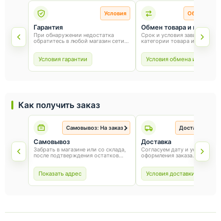
Условия
Обмен и во
Гарантия
Обмен товара и возврат
При обнаружении недостатка
Срок и условия зависят от
обратитесь в любой магазин сети
категории товара и способа
«Оникс». Условия гарантии зависят
покупки. Для обмена или воз
от товара и соблюдения правил
сохраните товарный вид, упа
эксплуатации.
и чек.
Условия гарантии
Условия обмена и возврат
Как получить заказ
Самовывоз: На заказ
Доставка: На з
Самовывоз
Доставка
Забрать в магазине или со склада,
Согласуем дату и условия по
после подтверждения остатков
оформления заказа.
товара.
Показать адрес
Условия доставки