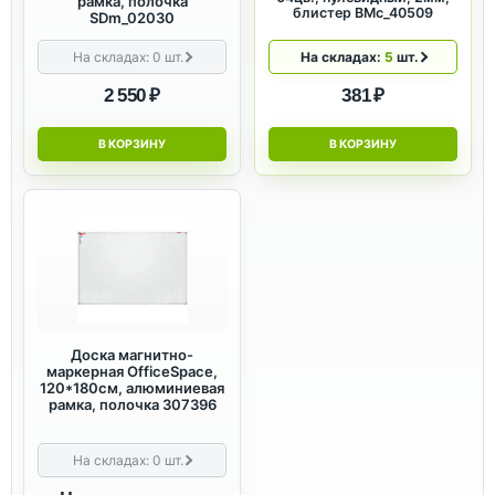
рамка, полочка
блистер BMc_40509
SDm_02030
На складах:
0
шт.
На складах:
5
шт.
2 550 ₽
381 ₽
В КОРЗИНУ
В КОРЗИНУ
Доска магнитно-
маркерная OfficeSpace,
120*180см, алюминиевая
рамка, полочка 307396
На складах:
0
шт.