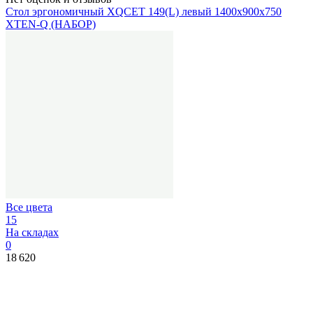
Стол эргономичный XQCET 149(L) левый 1400х900х750
XTEN-Q (НАБОР)
Все цвета
15
На складах
0
18 620