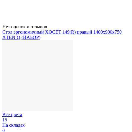
Нет оценок и отзывов
Стол эргономичный XQCET 149(R) правый 1400х900х750
XTEN-Q (НАБОР)
Все цвета
15
На складах
0