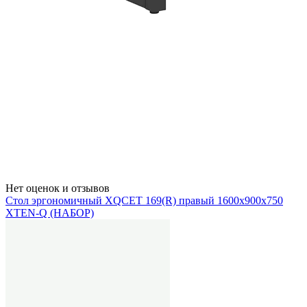
Нет оценок и отзывов
Стол эргономичный XQCET 169(R) правый 1600х900х750
XTEN-Q (НАБОР)