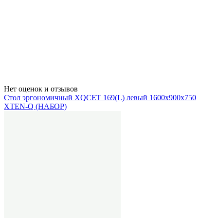
Нет оценок и отзывов
Стол эргономичный XQCET 169(L) левый 1600х900х750
XTEN-Q (НАБОР)