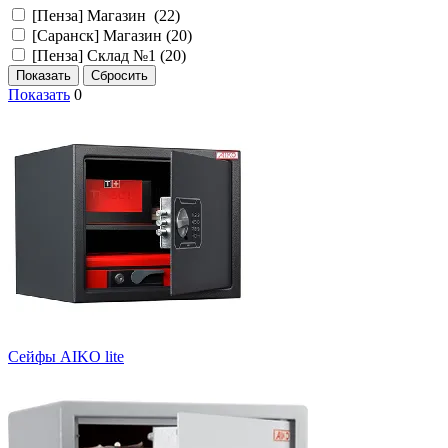
[Пенза] Магазин (
22
)
[Саранск] Магазин (
20
)
[Пенза] Склад №1 (
20
)
Показать
0
Сейфы AIKO lite