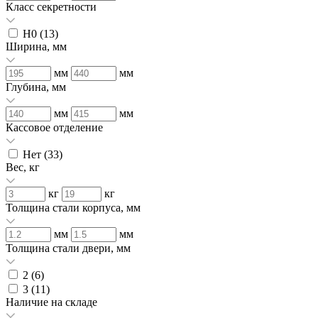
Класс секретности
H0 (
13
)
Ширина, мм
мм
мм
Глубина, мм
мм
мм
Кассовое отделение
Нет (
33
)
Вес, кг
кг
кг
Толщина стали корпуса, мм
мм
мм
Толщина стали двери, мм
2 (
6
)
3 (
11
)
Наличие на складе