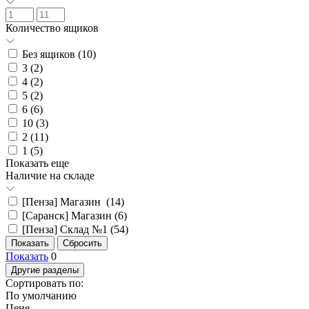
Количество ящиков
Без ящиков (
10
)
3 (
2
)
4 (
2
)
5 (
2
)
6 (
6
)
10 (
3
)
2 (
11
)
1 (
5
)
Показать еще
Наличие на складе
[Пенза] Магазин (
14
)
[Саранск] Магазин (
6
)
[Пенза] Склад №1 (
54
)
Показать
0
Другие разделы
Сортировать по:
По умолчанию
Цене