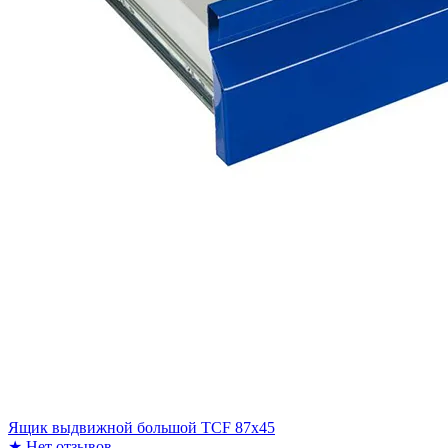
Ящик выдвижной большой TCF 87x45
★
Нет отзывов