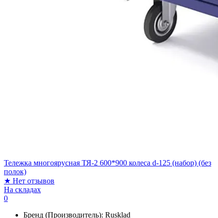
Тележка многоярусная ТЯ-2 600*900 колеса d-125 (набор) (без
полок)
★
Нет отзывов
На складах
0
Бренд (Производитель):
Rusklad