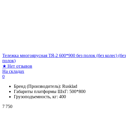
Тележка многоярусная ТЯ-2 600*900 без полок (без колес) (без
полок)
★
Нет отзывов
На складах
0
Бренд (Производитель):
Rusklad
Габариты платформы ШxГ:
500*800
Грузоподъемность, кг:
400
7 750