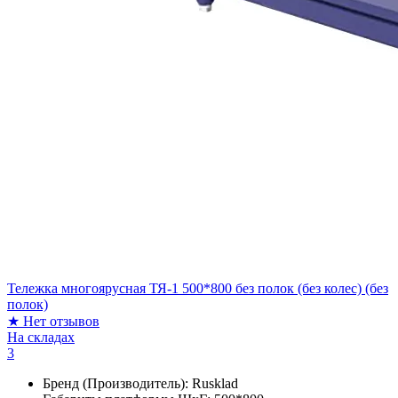
Тележка многоярусная ТЯ-1 500*800 без полок (без колес) (без
полок)
★
Нет отзывов
На складах
3
Бренд (Производитель):
Rusklad