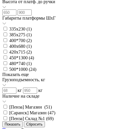
Высота от платф. до ручки
Габариты платформы ШxГ
335х230 (
1
)
385х275 (
1
)
400*700 (
2
)
400х680 (
1
)
420х715 (
2
)
450*1300 (
4
)
480*740 (
1
)
500*1000 (
24
)
Показать еще
Грузоподъемность, кг
кг
кг
Наличие на складе
[Пенза] Магазин (
51
)
[Саранск] Магазин (
47
)
[Пенза] Склад №1 (
69
)