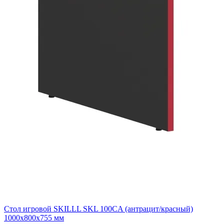
Стол игровой SKILLL SKL 100CA (антрацит/красный)
1000х800х755 мм