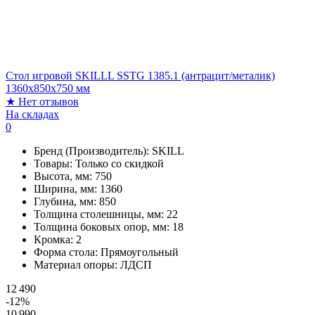
Стол игровой SKILLL SSTG 1385.1 (антрацит/металик)
1360х850х750 мм
★
Нет отзывов
На складах
0
Бренд (Производитель):
SKILL
Товары:
Только со скидкой
Высота, мм:
750
Ширина, мм:
1360
Глубина, мм:
850
Толщина столешницы, мм:
22
Толщина боковых опор, мм:
18
Кромка:
2
Форма стола:
Прямоугольный
Материал опоры:
ЛДСП
12 490
-12%
10 990