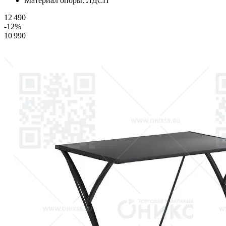
Материал опоры:
ЛДСП
12 490
-12%
10 990