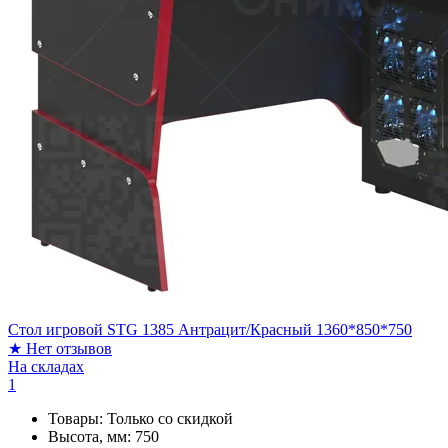
Стол игровой STG 1385 Антрацит/Красный 1360*850*750
★
Нет отзывов
На складах
1
Товары:
Только со скидкой
Высота, мм:
750