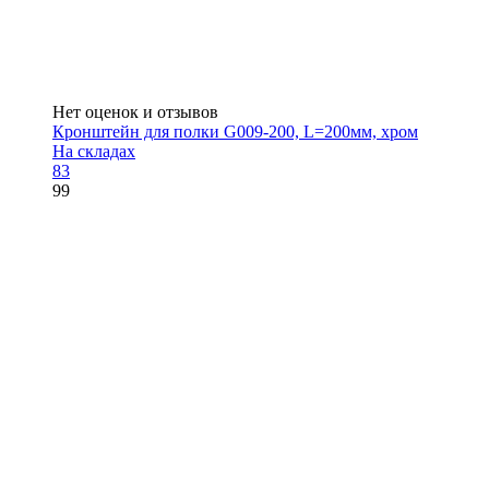
Нет оценок и отзывов
Кронштейн для полки G009-200, L=200мм, хром
На складах
83
99