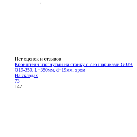
Нет оценок и отзывов
Кронштейн изогнутый на стойку с 7-ю шариками G039-
Q19-350, L=350мм, d=19мм, хром
На складах
73
147