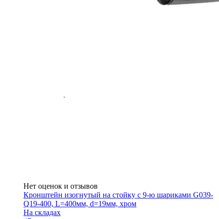
Нет оценок и отзывов
Кронштейн изогнутый на стойку с 9-ю шариками G039-
Q19-400, L=400мм, d=19мм, хром
На складах