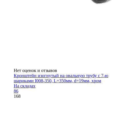
Нет оценок и отзывов
Кронштейн изогнутый на овальную трубу с 7-ю
шариками I008-350, L=350мм, d=19мм, хром
На складах
86
168