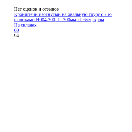
Нет оценок и отзывов
Кронштейн изогнутый на овальную трубу с 7-ю
шариками H004-300, L=300мм, d=6мм, хром
На складах
60
94