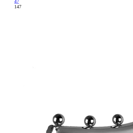
47
147