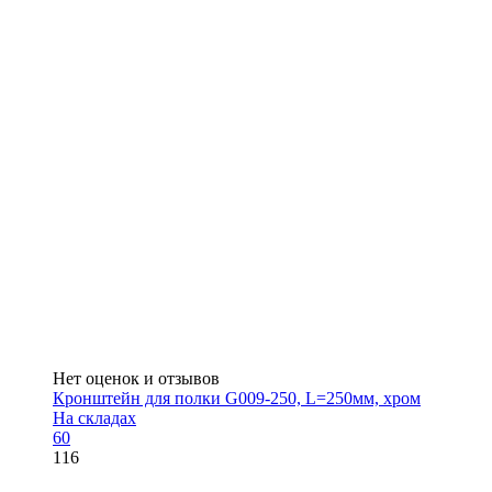
Нет оценок и отзывов
Кронштейн для полки G009-250, L=250мм, хром
На складах
60
116