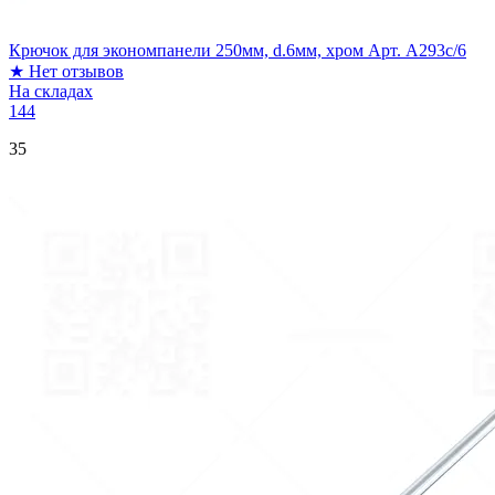
Крючок для экономпанели 250мм, d.6мм, хром Арт. A293c/6
★
Нет отзывов
На складах
144
35