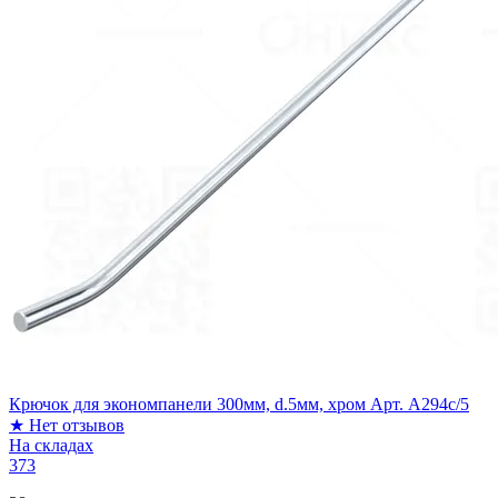
Крючок для экономпанели 300мм, d.5мм, хром Арт. A294c/5
★
Нет отзывов
На складах
373