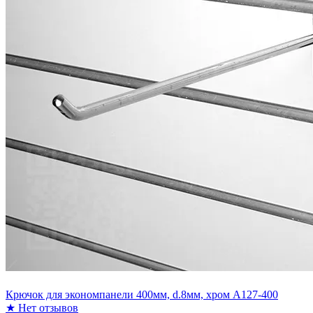
Крючок для экономпанели 400мм, d.8мм, хром A127-400
★
Нет отзывов