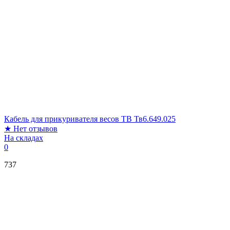
Кабель для прикуривателя весов TB Тв6.649.025
★
Нет отзывов
На складах
0
737