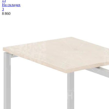
15
На складах
3
8 860