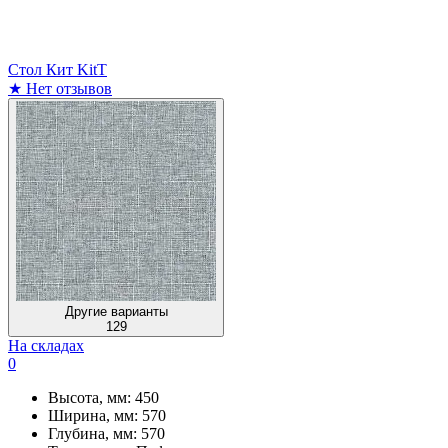
Стол Кит KitT
★
Нет отзывов
Другие варианты
129
На складах
0
Высота, мм:
450
Ширина, мм:
570
Глубина, мм:
570