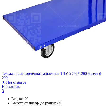
Тележка платформенная усиленная ТПУ 5 700*1200 колеса d-
200
★
Нет отзывов
На складах
3
Вес, кг:
20
Высота от платф. до ручки:
740