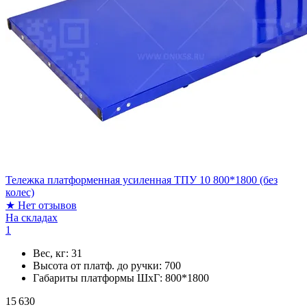
Тележка платформенная усиленная ТПУ 10 800*1800 (без
колес)
★
Нет отзывов
На складах
1
Вес, кг:
31
Высота от платф. до ручки:
700
Габариты платформы ШxГ:
800*1800
15 630