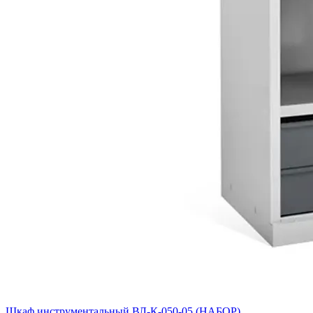
Шкаф инструментальный ВЛ-К-050-05 (НАБОР)