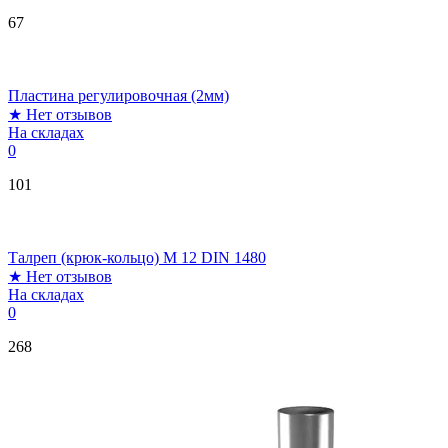
67
Пластина регулировочная (2мм)
★
Нет отзывов
На складах
0
101
Талреп (крюк-кольцо) М 12 DIN 1480
★
Нет отзывов
На складах
0
268