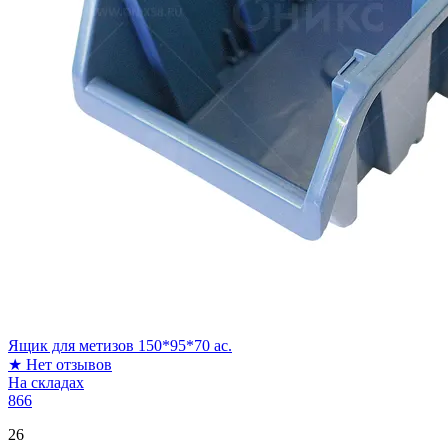
Ящик для метизов 150*95*70 ас.
★
Нет отзывов
На складах
866
26