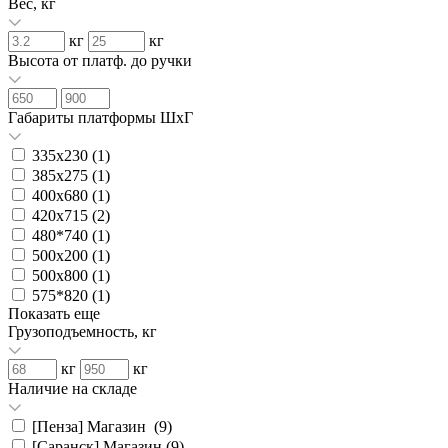
Вес, кг
кг
кг
Высота от платф. до ручки
Габариты платформы ШxГ
335х230 (
1
)
385х275 (
1
)
400х680 (
1
)
420х715 (
2
)
480*740 (
1
)
500х200 (
1
)
500х800 (
1
)
575*820 (
1
)
Показать еще
Грузоподъемность, кг
кг
кг
Наличие на складе
[Пенза] Магазин (
9
)
[Саранск] Магазин (
9
)