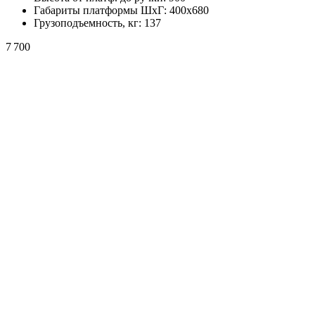
Габариты платформы ШxГ:
400х680
Грузоподъемность, кг:
137
7 700