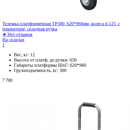
Тележка платформенная TP300, 620*960мм, колеса d-125, с
покрытием, складная ручка
★
Нет отзывов
На складах
1
Вес, кг:
12
Высота от платф. до ручки:
650
Габариты платформы ШxГ:
620*960
Грузоподъемность, кг:
300
7 700