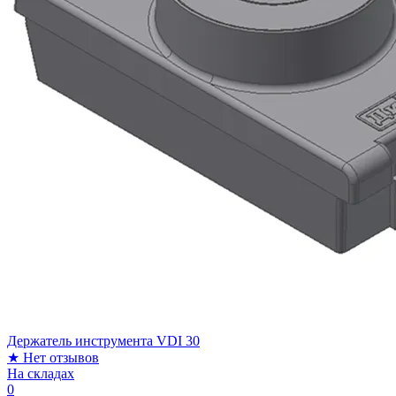
Держатель инструмента VDI 30
★
Нет отзывов
На складах
0