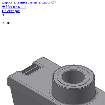
Держатель инструмента Capto C4
★
Нет отзывов
На складах
0
2 010