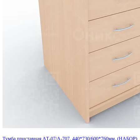
Тумба приставная АТ-07/А-707, 440*730/600*760мм. (НАБОР)