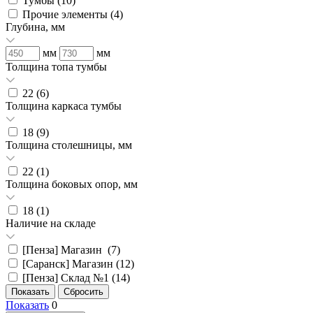
Тумбы (
10
)
Прочие элементы (
4
)
Глубина, мм
мм
мм
Толщина топа тумбы
22 (
6
)
Толщина каркаса тумбы
18 (
9
)
Толщина столешницы, мм
22 (
1
)
Толщина боковых опор, мм
18 (
1
)
Наличие на складе
[Пенза] Магазин (
7
)
[Саранск] Магазин (
12
)
[Пенза] Склад №1 (
14
)
Показать
0