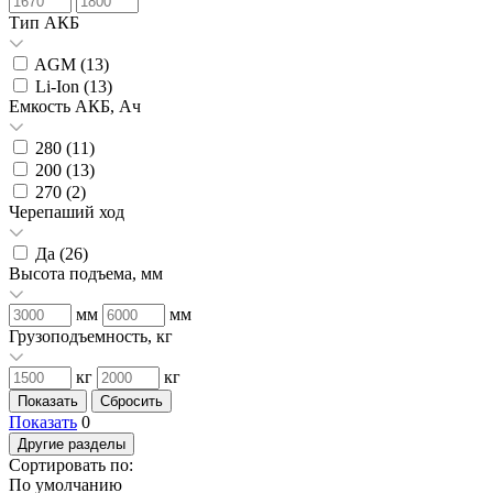
Тип АКБ
AGM (
13
)
Li-Ion (
13
)
Емкость АКБ, Ач
280 (
11
)
200 (
13
)
270 (
2
)
Черепаший ход
Да (
26
)
Высота подъема, мм
мм
мм
Грузоподъемность, кг
кг
кг
Показать
0
Другие разделы
Сортировать по:
По умолчанию