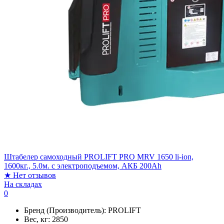
Штабелер самоходный PROLIFT PRO MRV 1650 li-ion,
1600кг., 5.0м. с электроподъемом, АКБ 200Ah
★
Нет отзывов
На складах
0
Бренд (Производитель):
PROLIFT
Вес, кг:
2850