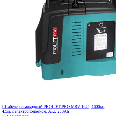
Штабелер самоходный PROLIFT PRO MRV 1645, 1600кг.,
4,5м. с электроподъемом, АКБ 280Ah