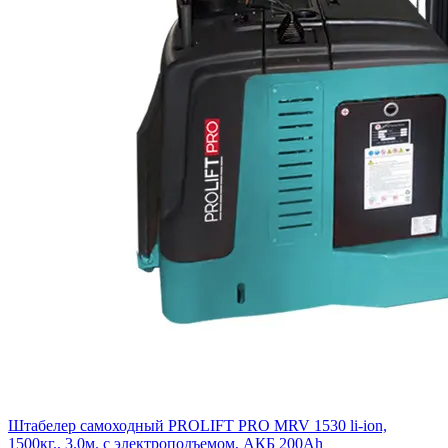
Штабелер самоходный PROLIFT PRO MRV 1530 li-ion,
1500кг., 3.0м. с электроподъемом, АКБ 200Ah