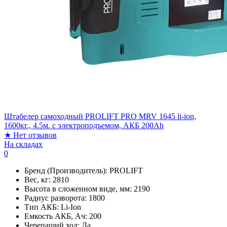
Штабелер самоходный PROLIFT PRO MRV 1645 li-ion,
1600кг., 4.5м. с электроподъемом, АКБ 200Ah
★
Нет отзывов
На складах
0
Бренд (Производитель):
PROLIFT
Вес, кг:
2810
Высота в сложенном виде, мм:
2190
Радиус разворота:
1800
Тип АКБ:
Li-Ion
Емкость АКБ, Ач:
200
Черепаший ход:
Да