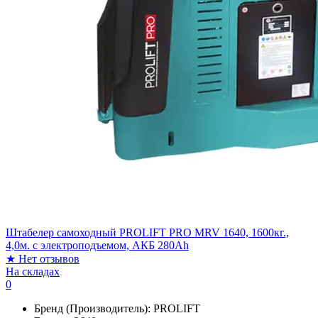
Штабелер самоходный PROLIFT PRO MRV 1640, 1600кг.,
4,0м. с электроподъемом, АКБ 280Ah
★
Нет отзывов
На складах
0
Бренд (Производитель):
PROLIFT