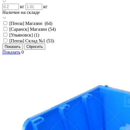
кг
кг
Наличие на складе
[Пенза] Магазин (
64
)
[Саранск] Магазин (
54
)
[Ульяновск] (
1
)
[Пенза] Склад №1 (
53
)
Показать
0