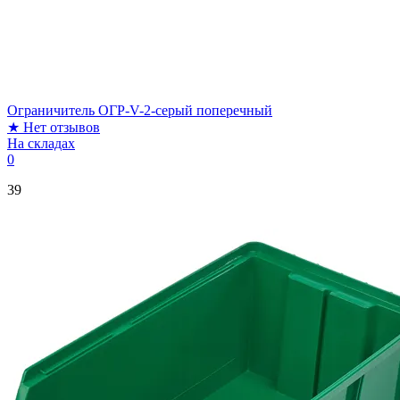
Ограничитель ОГР-V-2-серый поперечный
★
Нет отзывов
На складах
0
39