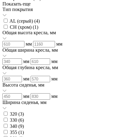
Показать еще
Тип покрытия
AL (серый) (
4
)
CH (хром) (
1
)
Общая высота кресла, мм
мм
мм
Общая ширина кресла, мм
мм
мм
Общая глубина кресла, мм
мм
мм
Высота сиденья, мм
мм
мм
Ширина сиденья, мм
320 (
3
)
330 (
6
)
340 (
9
)
355 (
1
)