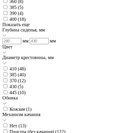
360 (
8
)
385 (
5
)
390 (
4
)
400 (
18
)
Показать еще
Глубина сиденья, мм
мм
мм
Цвет
Диаметр крестовины, мм
410 (
48
)
385 (
40
)
370 (
12
)
430 (
5
)
445 (
10
)
Обивка
Кожзам (
1
)
Механизм качания
Нет (
13
)
Пиастра (без качания) (
122
)