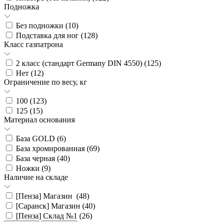
Подножка
Без подножки (
10
)
Подставка для ног (
128
)
Класс газпатрона
2 класс (стандарт Germany DIN 4550) (
125
)
Нет (
12
)
Ограничение по весу, кг
100 (
123
)
125 (
15
)
Материал основания
База GOLD (
6
)
База хромированная (
69
)
База черная (
40
)
Ножки (
9
)
Наличие на складе
[Пенза] Магазин (
48
)
[Саранск] Магазин (
40
)
[Пенза] Склад №1 (
26
)