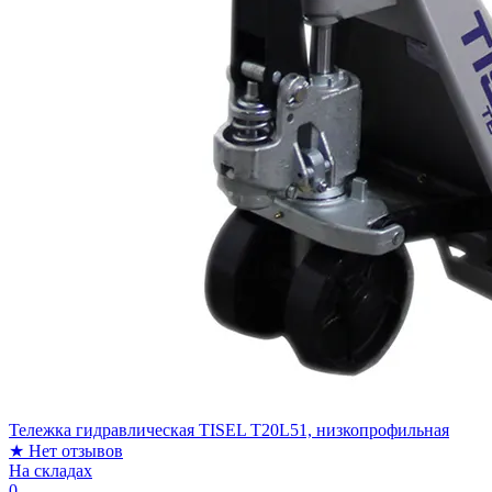
Тележка гидравлическая TISEL T20L51, низкопрофильная
★
Нет отзывов
На складах
0