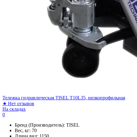
Тележка гидравлическая TISEL T10L35, низкопрофильная
★
Нет отзывов
На складах
0
Бренд (Производитель):
TISEL
Вес, кг:
70
Длина вил:
1150