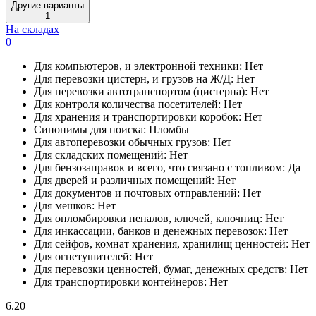
Другие варианты
1
На складах
0
Для компьютеров, и электронной техники:
Нет
Для перевозки цистерн, и грузов на Ж/Д:
Нет
Для перевозки автотранспортом (цистерна):
Нет
Для контроля количества посетителей:
Нет
Для хранения и транспортировки коробок:
Нет
Синонимы для поиска:
Пломбы
Для автоперевозки обычных грузов:
Нет
Для складских помещений:
Нет
Для бензозаправок и всего, что связано с топливом:
Да
Для дверей и различных помещений:
Нет
Для документов и почтовых отправлений:
Нет
Для мешков:
Нет
Для опломбировки пеналов, ключей, ключниц:
Нет
Для инкассации, банков и денежных перевозок:
Нет
Для сейфов, комнат хранения, хранилищ ценностей:
Нет
Для огнетушителей:
Нет
Для перевозки ценностей, бумаг, денежных средств:
Нет
Для транспортировки контейнеров:
Нет
6.20