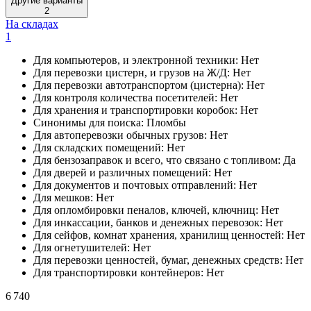
Другие варианты
2
На складах
1
Для компьютеров, и электронной техники:
Нет
Для перевозки цистерн, и грузов на Ж/Д:
Нет
Для перевозки автотранспортом (цистерна):
Нет
Для контроля количества посетителей:
Нет
Для хранения и транспортировки коробок:
Нет
Синонимы для поиска:
Пломбы
Для автоперевозки обычных грузов:
Нет
Для складских помещений:
Нет
Для бензозаправок и всего, что связано с топливом:
Да
Для дверей и различных помещений:
Нет
Для документов и почтовых отправлений:
Нет
Для мешков:
Нет
Для опломбировки пеналов, ключей, ключниц:
Нет
Для инкассации, банков и денежных перевозок:
Нет
Для сейфов, комнат хранения, хранилищ ценностей:
Нет
Для огнетушителей:
Нет
Для перевозки ценностей, бумаг, денежных средств:
Нет
Для транспортировки контейнеров:
Нет
6 740