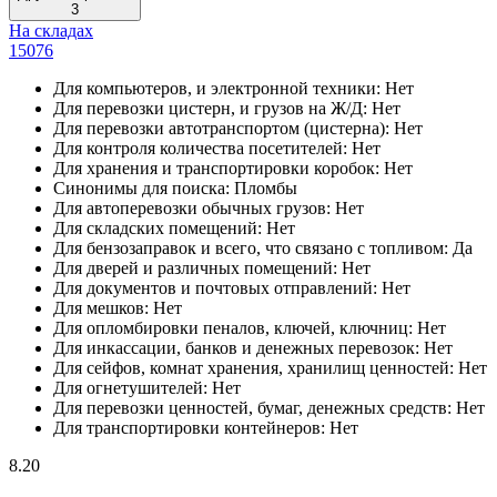
3
На складах
15076
Для компьютеров, и электронной техники:
Нет
Для перевозки цистерн, и грузов на Ж/Д:
Нет
Для перевозки автотранспортом (цистерна):
Нет
Для контроля количества посетителей:
Нет
Для хранения и транспортировки коробок:
Нет
Синонимы для поиска:
Пломбы
Для автоперевозки обычных грузов:
Нет
Для складских помещений:
Нет
Для бензозаправок и всего, что связано с топливом:
Да
Для дверей и различных помещений:
Нет
Для документов и почтовых отправлений:
Нет
Для мешков:
Нет
Для опломбировки пеналов, ключей, ключниц:
Нет
Для инкассации, банков и денежных перевозок:
Нет
Для сейфов, комнат хранения, хранилищ ценностей:
Нет
Для огнетушителей:
Нет
Для перевозки ценностей, бумаг, денежных средств:
Нет
Для транспортировки контейнеров:
Нет
8.20