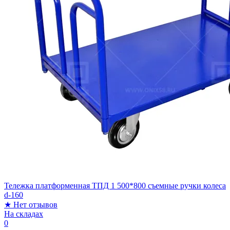
Тележка платформенная ТПД 1 500*800 съемные ручки колеса
d-160
★
Нет отзывов
На складах
0