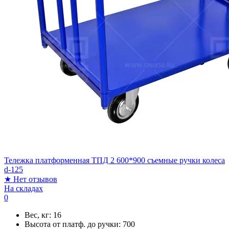
Тележка платформенная ТПД 2 600*900 съемные ручки колеса
d-125
★
Нет отзывов
На складах
0
Вес, кг:
16
Высота от платф. до ручки:
700