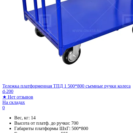
Тележка платформенная ТПД 1 500*800 съемные ручки колеса
d-200
★
Нет отзывов
На складах
0
Вес, кг:
14
Высота от платф. до ручки:
700
Габариты платформы ШxГ:
500*800