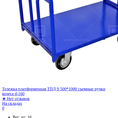
Тележка платформенная ТПД 9 500*1000 съемные ручки
колеса d-160
★
Нет отзывов
На складах
0
Вес, кг:
16