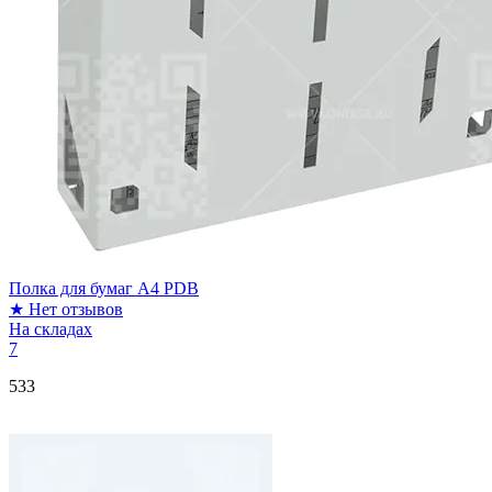
Полка для бумаг А4 PDB
★
Нет отзывов
На складах
7
533