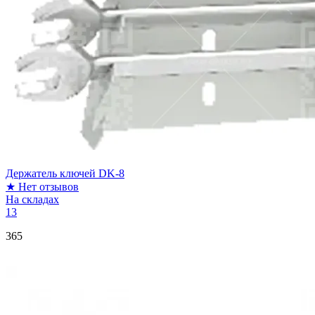
Держатель ключей DK-8
★
Нет отзывов
На складах
13
365