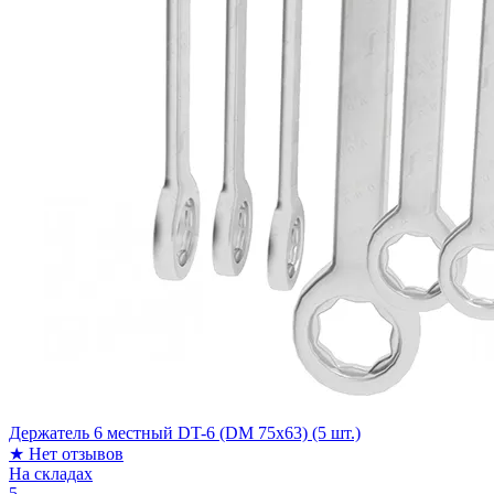
Держатель 6 местный DT-6 (DM 75x63) (5 шт.)
★
Нет отзывов
На складах
5