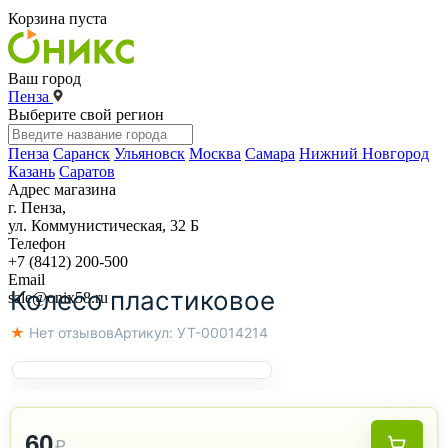
Корзина пуста
Ваш город
Пенза
Выберите свой регион
Пенза
Саранск
Ульяновск
Москва
Самара
Нижний Новгород
Казань
Саратов
Адрес магазина
г. Пенза,
ул. Коммунистическая, 32 Б
Телефон
+7 (8412) 200-500
Email
Колесо пластиковое
sale@onix58.ru
★ Нет отзывов
Артикул:
УТ-00014214
60
₽