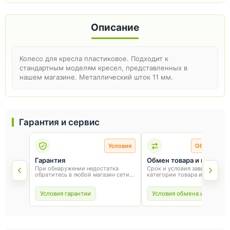
Описание
Колесо для кресла пластиковое. Подходит к
стандартным моделям кресел, представленных в
нашем магазине. Металлический шток 11 мм.
Гарантия и сервис
Условия
Обмен и во
Гарантия
Обмен товара и возврат
При обнаружении недостатка
Срок и условия зависят от
обратитесь в любой магазин сети
категории товара и способа
«Оникс». Условия гарантии зависят
покупки. Для обмена или воз
от товара и соблюдения правил
сохраните товарный вид, упа
эксплуатации.
и чек.
Условия гарантии
Условия обмена и возврат