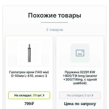
Похожие товары
5 товаров
Газпатрон хром (140 мм)
Пружина 32291 KW
D-50мм L-410, класс 3
+800/Tilt long (аналог
+300/Tilting, с одной
шайбой)
На складах:
39
шт.
На складах:
0
шт.
799 ₽
Цена по запросу