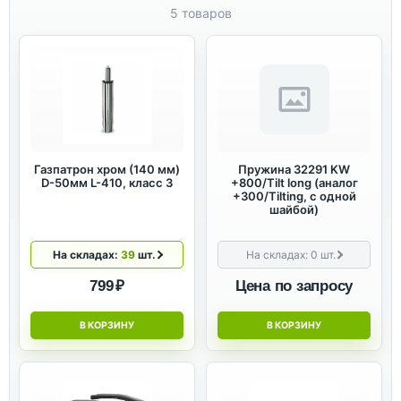
5 товаров
Газпатрон хром (140 мм)
Пружина 32291 KW
D-50мм L-410, класс 3
+800/Tilt long (аналог
+300/Tilting, с одной
шайбой)
На складах:
39
шт.
На складах:
0
шт.
799 ₽
Цена по запросу
В КОРЗИНУ
В КОРЗИНУ