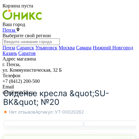
Корзина пуста
Ваш город
Пенза
Выберите свой регион
Пенза
Саранск
Ульяновск
Москва
Самара
Нижний Новгород
Казань
Саратов
Адрес магазина
г. Пенза,
ул. Коммунистическая, 32 Б
Телефон
+7 (8412) 200-500
Email
Сиденье кресла &quot;SU-
sale@onix58.ru
BK&quot; №20
★ Нет отзывов
Артикул:
УТ-00020262