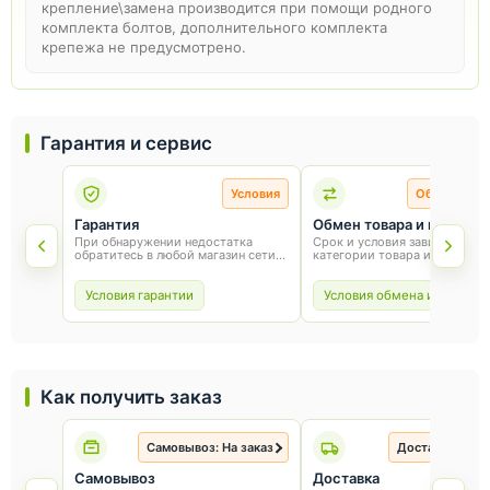
крепление\замена производится при помощи родного
комплекта болтов, дополнительного комплекта
крепежа не предусмотрено.
Гарантия и сервис
Условия
Обмен и во
Гарантия
Обмен товара и возврат
При обнаружении недостатка
Срок и условия зависят от
обратитесь в любой магазин сети
категории товара и способа
«Оникс». Условия гарантии зависят
покупки. Для обмена или воз
от товара и соблюдения правил
сохраните товарный вид, упа
эксплуатации.
и чек.
Условия гарантии
Условия обмена и возврат
Как получить заказ
Самовывоз: На заказ
Доставка: На з
Самовывоз
Доставка