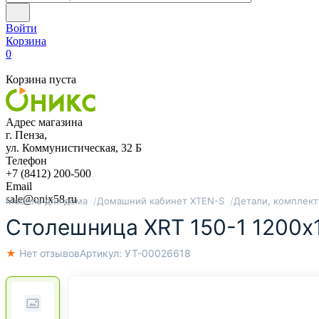
Войти
Корзина
0
Корзина пуста
Адрес магазина
г. Пенза,
ул. Коммунистическая, 32 Б
Телефон
+7 (8412) 200-500
Email
sale@onix58.ru
Мебель для дома
Домашний кабинет XTEN-S
Детали, комплек
Столешница XRT 150-1 1200х
★ Нет отзывов
Артикул:
УТ-00026618