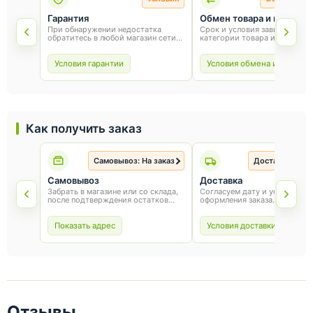
Гарантия
Обмен товара и возврат
При обнаружении недостатка
Срок и условия зависят от
обратитесь в любой магазин сети
категории товара и способа
«Оникс». Условия гарантии зависят
покупки. Для обмена или воз
от товара и соблюдения правил
сохраните товарный вид, упа
эксплуатации.
и чек.
Условия гарантии
Условия обмена и возврат
Как получить заказ
Самовывоз: На заказ
Доставка: На з
Самовывоз
Доставка
Забрать в магазине или со склада,
Согласуем дату и условия по
после подтверждения остатков
оформления заказа.
товара.
Показать адрес
Условия доставки
Отзывы