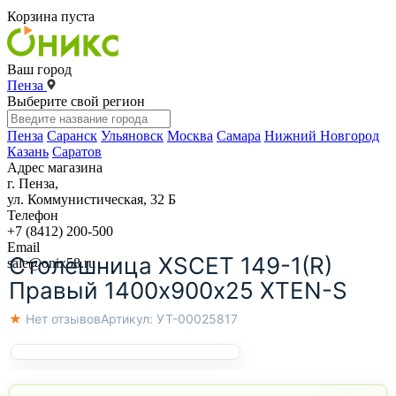
Корзина пуста
Ваш город
Пенза
Выберите свой регион
Пенза
Саранск
Ульяновск
Москва
Самара
Нижний Новгород
Казань
Саратов
Адрес магазина
г. Пенза,
ул. Коммунистическая, 32 Б
Телефон
+7 (8412) 200-500
Email
Столешница XSCET 149-1(R)
sale@onix58.ru
Правый 1400х900х25 XTEN-S
★ Нет отзывов
Артикул:
УТ-00025817