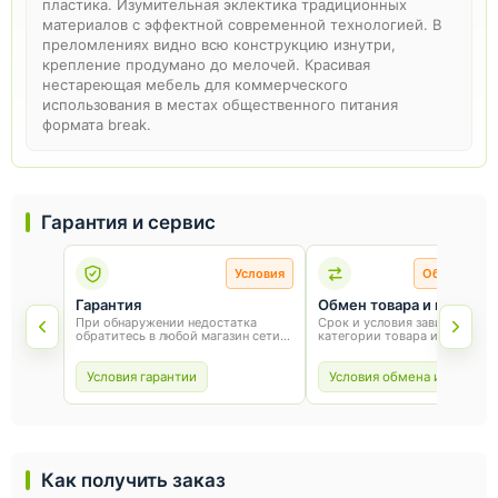
пластика. Изумительная эклектика традиционных
материалов с эффектной современной технологией. В
преломлениях видно всю конструкцию изнутри,
крепление продумано до мелочей. Красивая
нестареющая мебель для коммерческого
использования в местах общественного питания
формата break.
Гарантия и сервис
Условия
Обмен и во
Гарантия
Обмен товара и возврат
При обнаружении недостатка
Срок и условия зависят от
обратитесь в любой магазин сети
категории товара и способа
«Оникс». Условия гарантии зависят
покупки. Для обмена или воз
от товара и соблюдения правил
сохраните товарный вид, упа
эксплуатации.
и чек.
Условия гарантии
Условия обмена и возврат
Как получить заказ