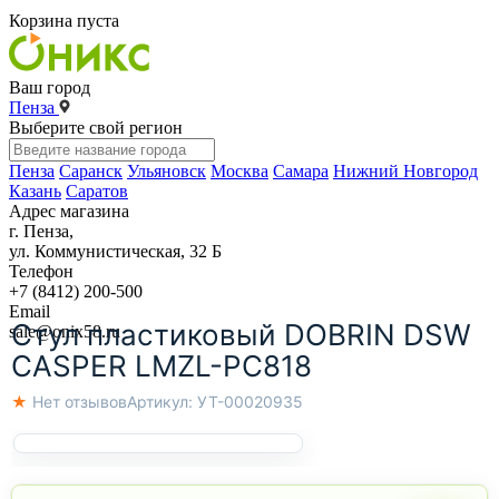
Корзина пуста
Ваш город
Пенза
Выберите свой регион
Пенза
Саранск
Ульяновск
Москва
Самара
Нижний Новгород
Казань
Саратов
Адрес магазина
г. Пенза,
ул. Коммунистическая, 32 Б
Телефон
+7 (8412) 200-500
Email
Стул пластиковый DOBRIN DSW
sale@onix58.ru
CASPER LMZL-PC818
★ Нет отзывов
Артикул:
УТ-00020935