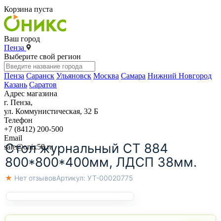
Корзина пуста
Ваш город
Пенза
Выберите свой регион
Пенза
Саранск
Ульяновск
Москва
Самара
Нижний Новгород
Казань
Саратов
Адрес магазина
г. Пенза,
ул. Коммунистическая, 32 Б
Телефон
+7 (8412) 200-500
Email
Стол журнальный СТ 884
sale@onix58.ru
800*800*400мм, ЛДСП 38мм.
★ Нет отзывов
Артикул:
УТ-00020775