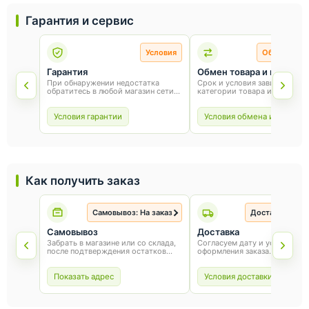
Гарантия и сервис
Условия
Обмен и во
Гарантия
Обмен товара и возврат
При обнаружении недостатка
Срок и условия зависят от
обратитесь в любой магазин сети
категории товара и способа
«Оникс». Условия гарантии зависят
покупки. Для обмена или воз
от товара и соблюдения правил
сохраните товарный вид, упа
эксплуатации.
и чек.
Условия гарантии
Условия обмена и возврат
Как получить заказ
Самовывоз: На заказ
Доставка: На з
Самовывоз
Доставка
Забрать в магазине или со склада,
Согласуем дату и условия по
после подтверждения остатков
оформления заказа.
товара.
Показать адрес
Условия доставки