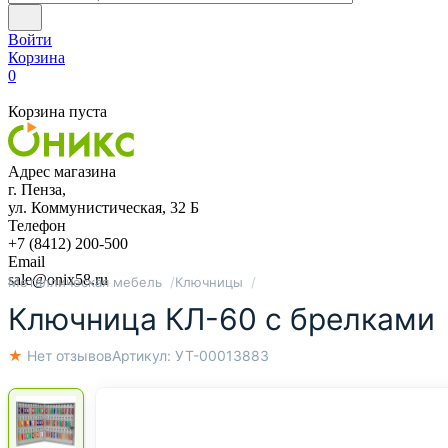
Войти
Корзина
0
Корзина пуста
Адрес магазина
г. Пенза,
ул. Коммунистическая, 32 Б
Телефон
+7 (8412) 200-500
Email
sale@onix58.ru
Металлическая мебель
Ключницы
Ключница КЛ-60 с брелками
★ Нет отзывов
Артикул:
УТ-00013883