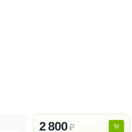
2 800
₽