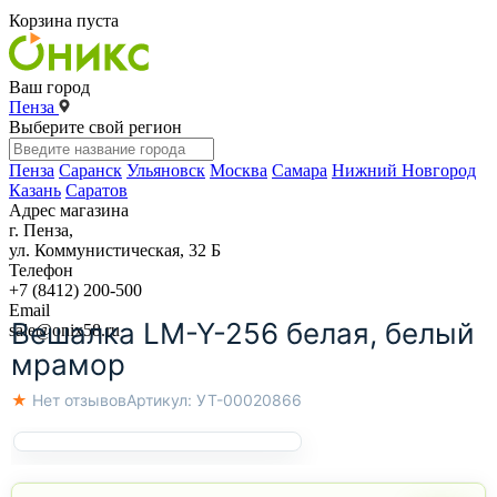
Корзина пуста
Ваш город
Пенза
Выберите свой регион
Пенза
Саранск
Ульяновск
Москва
Самара
Нижний Новгород
Казань
Саратов
Адрес магазина
г. Пенза,
ул. Коммунистическая, 32 Б
Телефон
+7 (8412) 200-500
Email
Вешалка LM-Y-256 белая, белый
sale@onix58.ru
мрамор
★ Нет отзывов
Артикул:
УТ-00020866