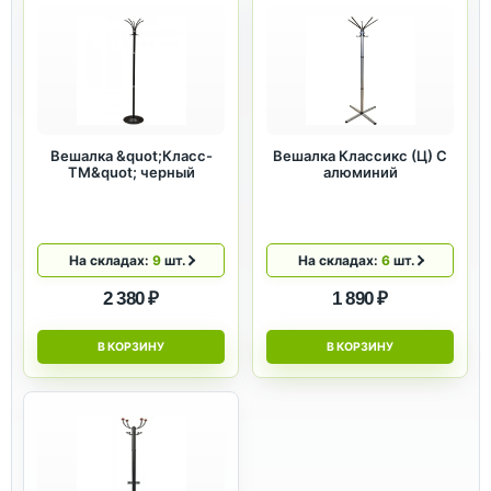
Вешалка &quot;Класс-
Вешалка Классикс (Ц) С
ТМ&quot; черный
алюминий
На складах:
9
шт.
На складах:
6
шт.
2 380 ₽
1 890 ₽
В КОРЗИНУ
В КОРЗИНУ