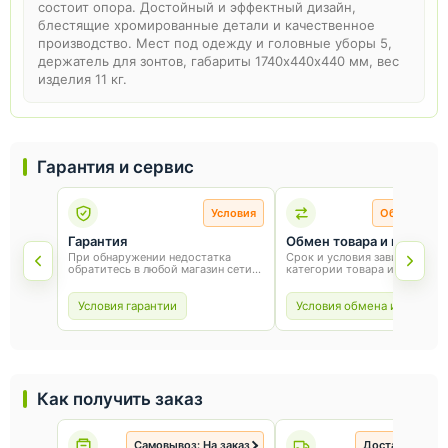
состоит опора. Достойный и эффектный дизайн,
блестящие хромированные детали и качественное
производство. Мест под одежду и головные уборы 5,
держатель для зонтов, габариты 1740х440х440 мм, вес
изделия 11 кг.
Гарантия и сервис
Условия
Обмен и во
Гарантия
Обмен товара и возврат
При обнаружении недостатка
Срок и условия зависят от
обратитесь в любой магазин сети
категории товара и способа
«Оникс». Условия гарантии зависят
покупки. Для обмена или воз
от товара и соблюдения правил
сохраните товарный вид, упа
эксплуатации.
и чек.
Условия гарантии
Условия обмена и возврат
Как получить заказ
Самовывоз: На заказ
Доставка: На з