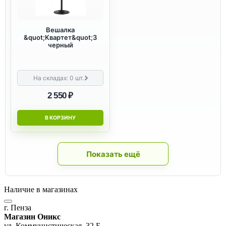
Вешалка
&quot;Квартет&quot;З
черный
На складах:
0
шт.
2 550 ₽
В КОРЗИНУ
Показать ещё
Наличие в магазинах
г. Пенза
Магазин Оникс
ул. Коммунистическая, 32 Б