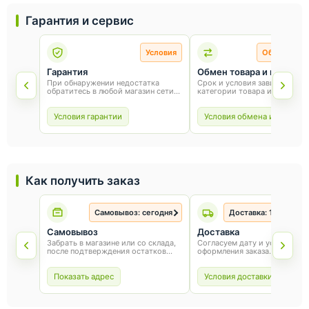
Гарантия и сервис
Условия
Обмен и во
Гарантия
Обмен товара и возврат
При обнаружении недостатка
Срок и условия зависят от
обратитесь в любой магазин сети
категории товара и способа
«Оникс». Условия гарантии зависят
покупки. Для обмена или воз
от товара и соблюдения правил
сохраните товарный вид, упа
эксплуатации.
и чек.
Условия гарантии
Условия обмена и возврат
Как получить заказ
Самовывоз: сегодня
Доставка: 1-3 рабоч
Самовывоз
Доставка
Забрать в магазине или со склада,
Согласуем дату и условия по
после подтверждения остатков
оформления заказа.
товара.
Показать адрес
Условия доставки