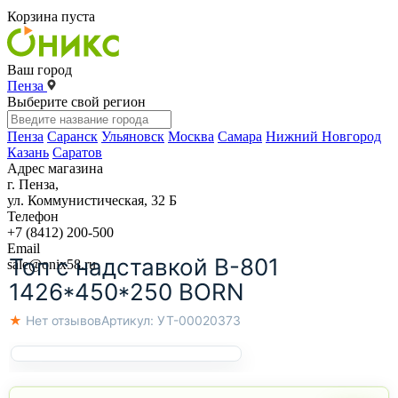
Корзина пуста
Ваш город
Пенза
Выберите свой регион
Пенза
Саранск
Ульяновск
Москва
Самара
Нижний Новгород
Казань
Саратов
Адрес магазина
г. Пенза,
ул. Коммунистическая, 32 Б
Телефон
+7 (8412) 200-500
Email
Топ с надставкой B-801
sale@onix58.ru
1426*450*250 BORN
★ Нет отзывов
Артикул:
УТ-00020373