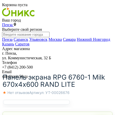
Корзина пуста
Ваш город
Пенза
Выберите свой регион
Пенза
Саранск
Ульяновск
Москва
Самара
Нижний Новгород
Казань
Саратов
Адрес магазина
г. Пенза,
ул. Коммунистическая, 32 Б
Телефон
+7 (8412) 200-500
Email
Панель экрана RPG 6760-1 Milk
sale@onix58.ru
670х4х600 RAND LITE
★ Нет отзывов
Артикул:
УТ-00026676