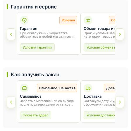
Гарантия и сервис
Условия
Обмен и во
Гарантия
Обмен товара и возврат
При обнаружении недостатка
Срок и условия зависят от
обратитесь в любой магазин сети
категории товара и способа
«Оникс». Условия гарантии зависят
покупки. Для обмена или воз
от товара и соблюдения правил
сохраните товарный вид, упа
эксплуатации.
и чек.
Условия гарантии
Условия обмена и возврат
Как получить заказ
Самовывоз: На заказ
Доставка: На з
Самовывоз
Доставка
Забрать в магазине или со склада,
Согласуем дату и условия по
после подтверждения остатков
оформления заказа.
товара.
Показать адрес
Условия доставки