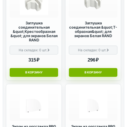
Заглушка
Заглушка
соединительная
соединительная &quot;Т-
&quot;Крестообразная
образная&quot; для
&quot; для экранов Белая
экранов Белая RAND
RAND
На складах:
0
шт.
На складах:
0
шт.
315 ₽
296 ₽
В КОРЗИНУ
В КОРЗИНУ
Экран из оргстекла RPG
Экран из оргстекла RPG