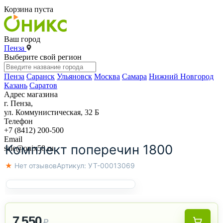
Корзина пуста
Ваш город
Пенза
Выберите свой регион
Пенза
Саранск
Ульяновск
Москва
Самара
Нижний Новгород
Казань
Саратов
Адрес магазина
г. Пенза,
ул. Коммунистическая, 32 Б
Телефон
+7 (8412) 200-500
Email
Комплект поперечин 1800
sale@onix58.ru
★ Нет отзывов
Артикул:
УТ-00013069
7 550
₽