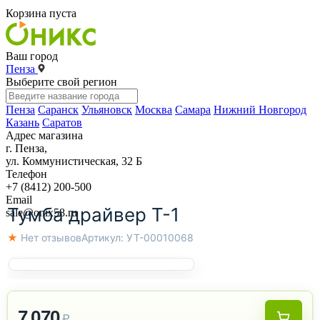
Корзина пуста
Ваш город
Пенза
Выберите свой регион
Пенза
Саранск
Ульяновск
Москва
Самара
Нижний Новгород
Казань
Саратов
Адрес магазина
г. Пенза,
ул. Коммунистическая, 32 Б
Телефон
+7 (8412) 200-500
Email
Тумба драйвер Т-1
sale@onix58.ru
★ Нет отзывов
Артикул:
УТ-00010068
7 070
₽