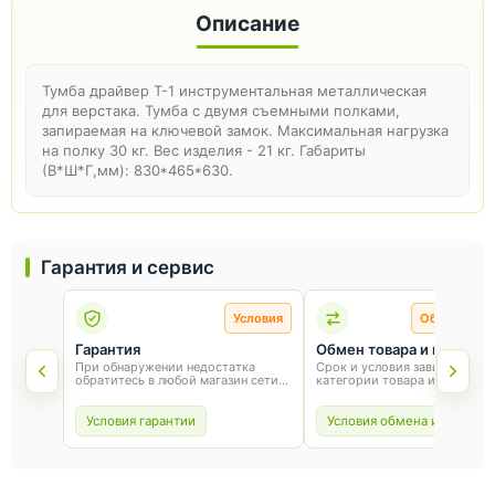
Описание
Тумба драйвер Т-1 инструментальная металлическая
для верстака. Тумба с двумя съемными полками,
запираемая на ключевой замок. Максимальная нагрузка
на полку 30 кг. Вес изделия - 21 кг. Габариты
(В*Ш*Г,мм): 830*465*630.
Гарантия и сервис
Условия
Обмен и во
Гарантия
Обмен товара и возврат
При обнаружении недостатка
Срок и условия зависят от
обратитесь в любой магазин сети
категории товара и способа
«Оникс». Условия гарантии зависят
покупки. Для обмена или воз
от товара и соблюдения правил
сохраните товарный вид, упа
эксплуатации.
и чек.
Условия гарантии
Условия обмена и возврат