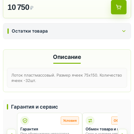
10 750
₽
Остатки товара
Описание
Лоток пластмассовый. Размер ячеек 75х150. Количество
ячеек -32шт.
Гарантия и сервис
Условия
Обмен и во
Гарантия
Обмен товара и возврат
При обнаружении недостатка
Срок и условия зависят от