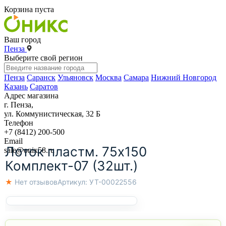
Корзина пуста
Ваш город
Пенза
Выберите свой регион
Пенза
Саранск
Ульяновск
Москва
Самара
Нижний Новгород
Казань
Саратов
Адрес магазина
г. Пенза,
ул. Коммунистическая, 32 Б
Телефон
+7 (8412) 200-500
Email
Лоток пластм. 75х150
sale@onix58.ru
Комплект-07 (32шт.)
★ Нет отзывов
Артикул:
УТ-00022556