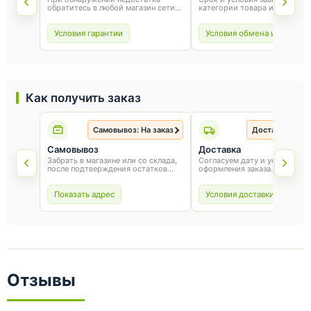
обратитесь в любой магазин сети
категории товара и способа
«Оникс». Условия гарантии зависят
покупки. Для обмена или воз
от товара и соблюдения правил
сохраните товарный вид, упа
эксплуатации.
и чек.
Условия гарантии
Условия обмена и возврат
Как получить заказ
Самовывоз: На заказ
Доставка: На з
Самовывоз
Доставка
Забрать в магазине или со склада,
Согласуем дату и условия по
после подтверждения остатков
оформления заказа.
товара.
Показать адрес
Условия доставки
Отзывы