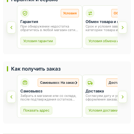
Условия
Обмен и во
Гарантия
Обмен товара и возврат
При обнаружении недостатка
Срок и условия зависят от
обратитесь в любой магазин сети
категории товара и способа
«Оникс». Условия гарантии зависят
покупки. Для обмена или воз
от товара и соблюдения правил
сохраните товарный вид, упа
эксплуатации.
и чек.
Условия гарантии
Условия обмена и возврат
Как получить заказ
Самовывоз: На заказ
Доставка: На з
Самовывоз
Доставка
Забрать в магазине или со склада,
Согласуем дату и условия по
после подтверждения остатков
оформления заказа.
товара.
Показать адрес
Условия доставки