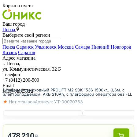
Корзина пуста
Ваш город
Пенза
Выберите свой регион
Пенза
Саранск
Ульяновск
Москва
Самара
Нижний Новгород
Казань
Саратов
Адрес магазина
г. Пенза,
ул. Коммунистическая, 32 Б
Телефон
+7 (8412) 200-500
Email
Штабелер самоходный PROLIFT M2 SDK 1536 1500кг., 3,6м. с
sale@onix58.ru
электроподъемом, АКБ 210Ah, с платформой оператора без FLL
★ Нет отзывов
Артикул:
УТ-00020763
478 210
₽