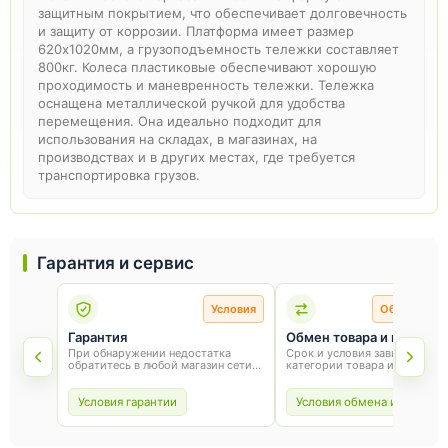
защитным покрытием, что обеспечивает долговечность
и защиту от коррозии. Платформа имеет размер
620х1020мм, а грузоподъемность тележки составляет
800кг. Колеса пластиковые обеспечивают хорошую
проходимость и маневренность тележки. Тележка
оснащена металлической ручкой для удобства
перемещения. Она идеально подходит для
использования на складах, в магазинах, на
производствах и в других местах, где требуется
транспортировка грузов.
Гарантия и сервис
Условия
Обмен и во
Гарантия
Обмен товара и возврат
При обнаружении недостатка
Срок и условия зависят от
обратитесь в любой магазин сети
категории товара и способа
«Оникс». Условия гарантии зависят
покупки. Для обмена или воз
от товара и соблюдения правил
сохраните товарный вид, упа
эксплуатации.
и чек.
Условия гарантии
Условия обмена и возврат