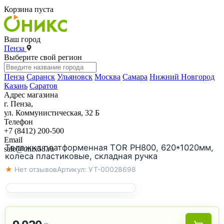
Корзина пуста
Ваш город
Пенза
Выберите свой регион
Пенза
Саранск
Ульяновск
Москва
Самара
Нижний Новгород
Казань
Саратов
Адрес магазина
г. Пенза,
ул. Коммунистическая, 32 Б
Телефон
+7 (8412) 200-500
Email
Тележка платформенная TOR PH800, 620*1020мм,
sale@onix58.ru
колеса пластиковые, складная ручка
★ Нет отзывов
Артикул:
УТ-00028698