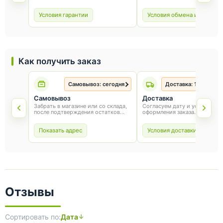
«Оникс». Условия гарантии зависят
покупки. Для обмена или воз
от товара и соблюдения правил
сохраните товарный вид, упа
эксплуатации.
и чек.
Условия гарантии
Условия обмена и возврат
Как получить заказ
Самовывоз: сегодня
Доставка: 1-3 рабоч
Самовывоз
Доставка
Забрать в магазине или со склада,
Согласуем дату и условия по
после подтверждения остатков
оформления заказа.
товара.
Показать адрес
Условия доставки
Отзывы
Сортировать по:
Дата