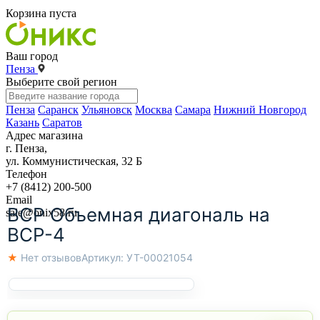
Корзина пуста
Ваш город
Пенза
Выберите свой регион
Пенза
Саранск
Ульяновск
Москва
Самара
Нижний Новгород
Казань
Саратов
Адрес магазина
г. Пенза,
ул. Коммунистическая, 32 Б
Телефон
+7 (8412) 200-500
Email
ВСР Объемная диагональ на
sale@onix58.ru
ВСР-4
★ Нет отзывов
Артикул:
УТ-00021054