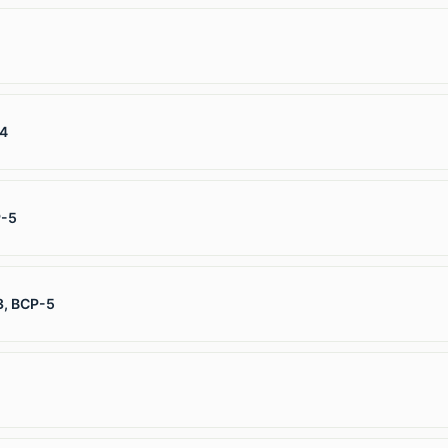
-4
Р-5
3, ВСР-5