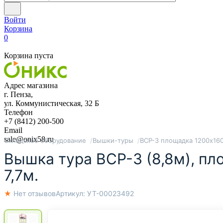
Войти
Корзина
0
Корзина пуста
Адрес магазина
г. Пенза,
ул. Коммунистическая, 32 Б
Телефон
+7 (8412) 200-500
Email
sale@onix58.ru
Складское оборудование
Вышки-туры
ВСР-3 площадка 1200х16
Вышка тура ВСР-3 (8,8м), пл
7,7м.
★ Нет отзывов
Артикул:
УТ-00023492