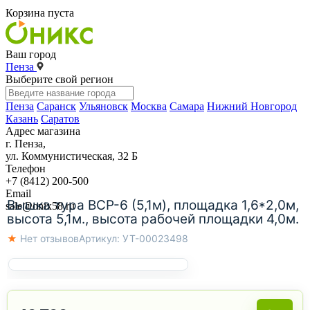
Корзина пуста
Ваш город
Пенза
Выберите свой регион
Пенза
Саранск
Ульяновск
Москва
Самара
Нижний Новгород
Казань
Саратов
Адрес магазина
г. Пенза,
ул. Коммунистическая, 32 Б
Телефон
+7 (8412) 200-500
Email
Вышка тура ВСР-6 (5,1м), площадка 1,6*2,0м,
sale@onix58.ru
высота 5,1м., высота рабочей площадки 4,0м.
★ Нет отзывов
Артикул:
УТ-00023498