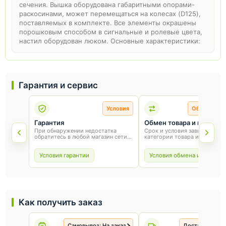
сечения. Вышка оборудована габаритными опорами-
раскосинами, может перемещаться на колесах (D125),
поставляемых в комплекте. Все элементы окрашены
порошковым способом в сигнальные и ролевые цвета,
настил оборудован люком. Основные характеристики:
Гарантия и сервис
Условия
Обмен и во
Гарантия
Обмен товара и возврат
При обнаружении недостатка
Срок и условия зависят от
обратитесь в любой магазин сети
категории товара и способа
«Оникс». Условия гарантии зависят
покупки. Для обмена или воз
от товара и соблюдения правил
сохраните товарный вид, упа
эксплуатации.
и чек.
Условия гарантии
Условия обмена и возврат
Как получить заказ
Самовывоз: На заказ
Доставка: На з