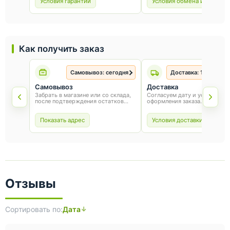
эксплуатации.
и чек.
Условия гарантии
Условия обмена и возврат
Как получить заказ
Самовывоз: сегодня
Доставка: 1-3 рабоч
Самовывоз
Доставка
Забрать в магазине или со склада,
Согласуем дату и условия по
после подтверждения остатков
оформления заказа.
товара.
Показать адрес
Условия доставки
Отзывы
Сортировать по:
Дата