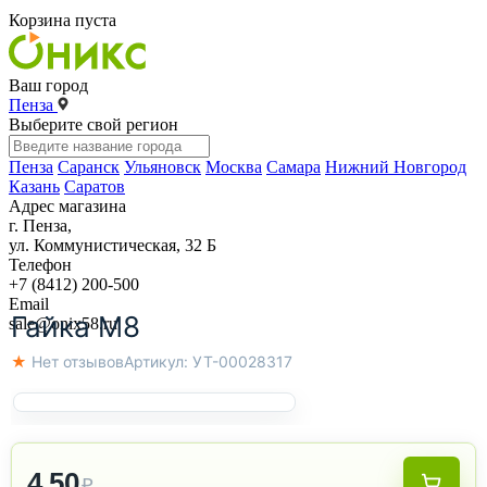
Корзина пуста
Ваш город
Пенза
Выберите свой регион
Пенза
Саранск
Ульяновск
Москва
Самара
Нижний Новгород
Казань
Саратов
Адрес магазина
г. Пенза,
ул. Коммунистическая, 32 Б
Телефон
+7 (8412) 200-500
Email
Гайка М8
sale@onix58.ru
★ Нет отзывов
Артикул:
УТ-00028317
4.50
₽