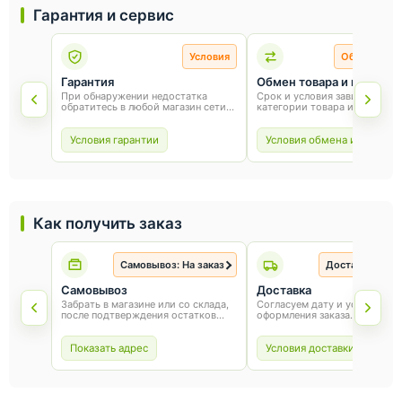
Гарантия и сервис
Условия
Обмен и во
Гарантия
Обмен товара и возврат
При обнаружении недостатка
Срок и условия зависят от
обратитесь в любой магазин сети
категории товара и способа
«Оникс». Условия гарантии зависят
покупки. Для обмена или воз
от товара и соблюдения правил
сохраните товарный вид, упа
эксплуатации.
и чек.
Условия гарантии
Условия обмена и возврат
Как получить заказ
Самовывоз: На заказ
Доставка: На з
Самовывоз
Доставка
Забрать в магазине или со склада,
Согласуем дату и условия по
после подтверждения остатков
оформления заказа.
товара.
Показать адрес
Условия доставки