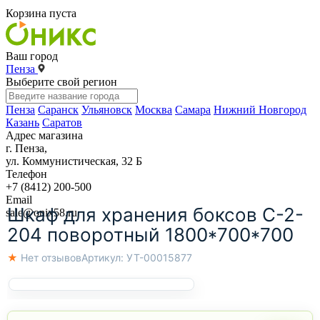
Корзина пуста
Ваш город
Пенза
Выберите свой регион
Пенза
Саранск
Ульяновск
Москва
Самара
Нижний Новгород
Казань
Саратов
Адрес магазина
г. Пенза,
ул. Коммунистическая, 32 Б
Телефон
+7 (8412) 200-500
Email
Шкаф для хранения боксов С-2-
sale@onix58.ru
204 поворотный 1800*700*700
★ Нет отзывов
Артикул:
УТ-00015877