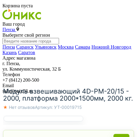
Корзина пуста
Ваш город
Пенза
Выберите свой регион
Пенза
Саранск
Ульяновск
Москва
Самара
Нижний Новгород
Казань
Саратов
Адрес магазина
г. Пенза,
ул. Коммунистическая, 32 Б
Телефон
+7 (8412) 200-500
Email
Модуль взвешивающий 4D-PM-20/15 -
sale@onix58.ru
2000, платформа 2000*1500мм, 2000 кг.
★ Нет отзывов
Артикул:
УТ-00019715