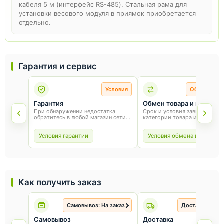
кабеля 5 м (интерфейс RS-485). Стальная рама для
установки весового модуля в приямок приобретается
отдельно.
Гарантия и сервис
Условия
Обмен и во
Гарантия
Обмен товара и возврат
При обнаружении недостатка
Срок и условия зависят от
обратитесь в любой магазин сети
категории товара и способа
«Оникс». Условия гарантии зависят
покупки. Для обмена или воз
от товара и соблюдения правил
сохраните товарный вид, упа
эксплуатации.
и чек.
Условия гарантии
Условия обмена и возврат
Как получить заказ
Самовывоз: На заказ
Доставка: На з
Самовывоз
Доставка