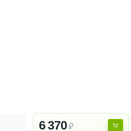
6 370
₽