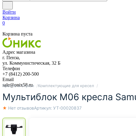
Войти
Корзина
0
Корзина пуста
Адрес магазина
г. Пенза,
ул. Коммунистическая, 32 Б
Телефон
+7 (8412) 200-500
Email
sale@onix58.ru
Кресла и стулья
Комплектующие для кресел
Мультиблок М06 кресла Samu
★ Нет отзывов
Артикул:
УТ-00020837