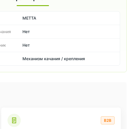
METTA
чания
Нет
ник
Нет
Механизм качания / крепления
B2B